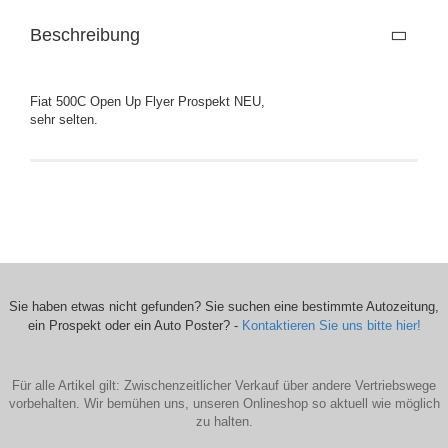
Beschreibung
Fiat 500C Open Up Flyer Prospekt NEU,
sehr selten.
Sie haben etwas nicht gefunden? Sie suchen eine bestimmte Autozeitung,
ein Prospekt oder ein Auto Poster? -
Kontaktieren Sie uns bitte hier!
Für alle Artikel gilt: Zwischenzeitlicher Verkauf über andere Vertriebswege
vorbehalten. Wir bemühen uns, unseren Onlineshop so aktuell wie möglich
zu halten.