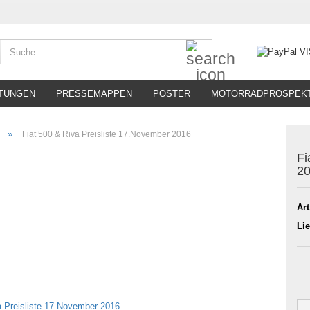
Suche...
TUNGEN
PRESSEMAPPEN
POSTER
MOTORRADPROSPEK
»
Fiat 500 & Riva Preisliste 17.November 2016
Fi
2
Art
Lie