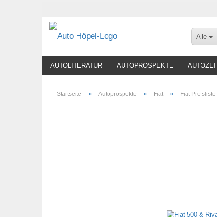
Alle
AUTOLITERATUR
AUTOPROSPEKTE
AUTOZEI
»
»
»
Startseite
Autoprospekte
Fiat
Fiat Preisliste