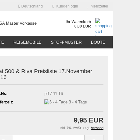
Deutschland
Kundenlogin
Merkzettel
Ihr Warenkorb
0,00 EUR
TE
REISEMOBILE
STOFFMUSTER
BOOTE
at 500 & Riva Preisliste 17.November
016
.Nr.:
pl17.11.16
ferzeit:
3 - 4 Tage
9,95 EUR
inkl. 7% MwSt. zzgl.
Versand