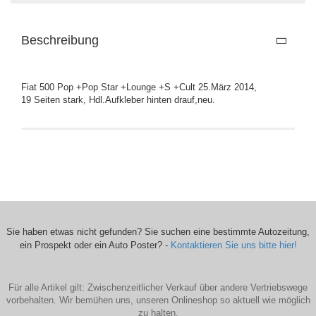
Beschreibung
Fiat 500 Pop +Pop Star +Lounge +S +Cult 25.März 2014,
19 Seiten stark, Hdl.Aufkleber hinten drauf,neu.
Sie haben etwas nicht gefunden? Sie suchen eine bestimmte Autozeitung,
ein Prospekt oder ein Auto Poster? -
Kontaktieren Sie uns bitte hier!
Für alle Artikel gilt: Zwischenzeitlicher Verkauf über andere Vertriebswege
vorbehalten. Wir bemühen uns, unseren Onlineshop so aktuell wie möglich
zu halten.