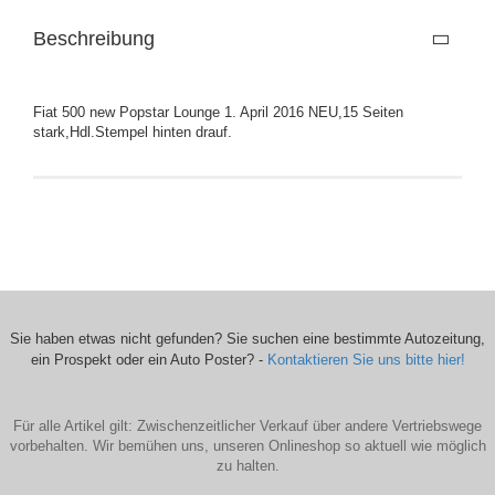
Beschreibung
Fiat 500 new Popstar Lounge 1. April 2016 NEU,15 Seiten
stark,Hdl.Stempel hinten drauf.
Sie haben etwas nicht gefunden? Sie suchen eine bestimmte Autozeitung,
ein Prospekt oder ein Auto Poster? -
Kontaktieren Sie uns bitte hier!
Für alle Artikel gilt: Zwischenzeitlicher Verkauf über andere Vertriebswege
vorbehalten. Wir bemühen uns, unseren Onlineshop so aktuell wie möglich
zu halten.