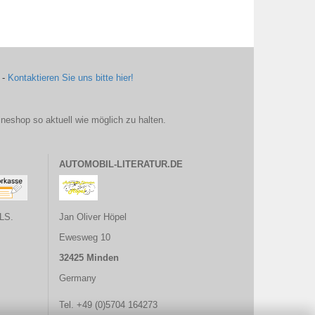
 -
Kontaktieren Sie uns bitte hier!
ineshop so aktuell wie möglich zu halten.
AUTOMOBIL-LITERATUR.DE
LS.
Jan Oliver Höpel
Ewesweg 10
32425 Minden
Germany
Tel. +49 (0)5704 164273