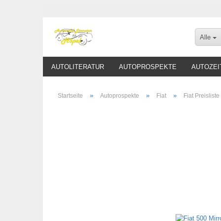
Alle
AUTOLITERATUR
AUTOPROSPEKTE
AUTOZEI
»
»
»
Startseite
Autoprospekte
Fiat
Fiat Preisliste