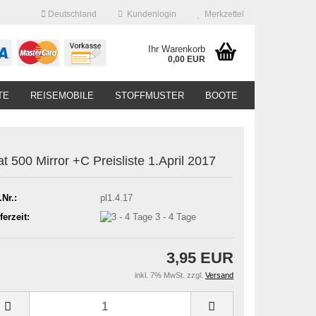
Deutschland
Kundenlogin
Merkzettel
Ihr Warenkorb
0,00 EUR
TE
REISEMOBILE
STOFFMUSTER
BOOTE
at 500 Mirror +C Preisliste 1.April 2017
.Nr.:
pl1.4.17
ferzeit:
3 - 4 Tage
3,95 EUR
inkl. 7% MwSt. zzgl.
Versand