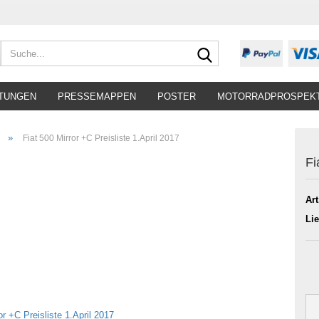
Suche...
TUNGEN
PRESSEMAPPEN
POSTER
MOTORRADPROSPEK
»
Fiat 500 Mirror +C Preisliste 1.April 2017
Fi
Art
Lie