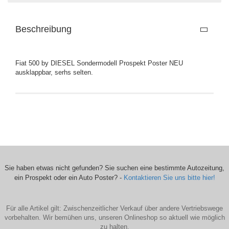
Beschreibung
Fiat 500 by DIESEL Sondermodell Prospekt Poster NEU
ausklappbar, serhs selten.
Sie haben etwas nicht gefunden? Sie suchen eine bestimmte Autozeitung,
ein Prospekt oder ein Auto Poster? -
Kontaktieren Sie uns bitte hier!
Für alle Artikel gilt: Zwischenzeitlicher Verkauf über andere Vertriebswege
vorbehalten. Wir bemühen uns, unseren Onlineshop so aktuell wie möglich
zu halten.