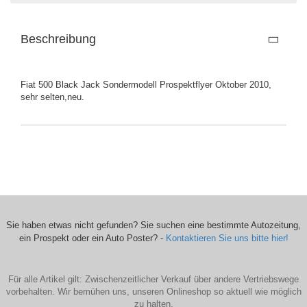
Beschreibung
Fiat 500 Black Jack Sondermodell Prospektflyer Oktober 2010,
sehr selten,neu.
Sie haben etwas nicht gefunden? Sie suchen eine bestimmte Autozeitung,
ein Prospekt oder ein Auto Poster? -
Kontaktieren Sie uns bitte hier!
Für alle Artikel gilt: Zwischenzeitlicher Verkauf über andere Vertriebswege
vorbehalten. Wir bemühen uns, unseren Onlineshop so aktuell wie möglich
zu halten.