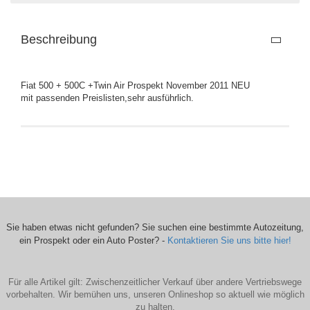
Beschreibung
Fiat 500 + 500C +Twin Air Prospekt November 2011 NEU
mit passenden Preislisten,sehr ausführlich.
Sie haben etwas nicht gefunden? Sie suchen eine bestimmte Autozeitung,
ein Prospekt oder ein Auto Poster? -
Kontaktieren Sie uns bitte hier!
Für alle Artikel gilt: Zwischenzeitlicher Verkauf über andere Vertriebswege
vorbehalten. Wir bemühen uns, unseren Onlineshop so aktuell wie möglich
zu halten.