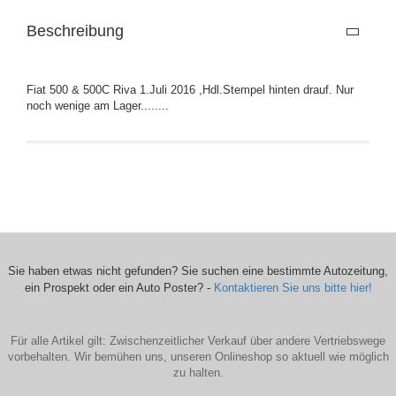
Beschreibung
Fiat 500 & 500C Riva 1.Juli 2016 ,Hdl.Stempel hinten drauf. Nur
noch wenige am Lager........
Sie haben etwas nicht gefunden? Sie suchen eine bestimmte Autozeitung,
ein Prospekt oder ein Auto Poster? -
Kontaktieren Sie uns bitte hier!
Für alle Artikel gilt: Zwischenzeitlicher Verkauf über andere Vertriebswege
vorbehalten. Wir bemühen uns, unseren Onlineshop so aktuell wie möglich
zu halten.