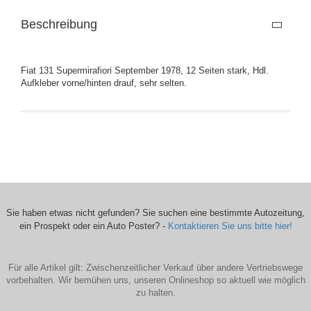
Beschreibung
Fiat 131 Supermirafiori September 1978, 12 Seiten stark, Hdl.
Aufkleber vorne/hinten drauf, sehr selten.
Sie haben etwas nicht gefunden? Sie suchen eine bestimmte Autozeitung,
ein Prospekt oder ein Auto Poster? -
Kontaktieren Sie uns bitte hier!
Für alle Artikel gilt: Zwischenzeitlicher Verkauf über andere Vertriebswege
vorbehalten. Wir bemühen uns, unseren Onlineshop so aktuell wie möglich
zu halten.