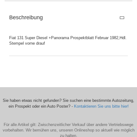
Beschreibung
Fiat 131 Super Diesel +Panorama Prospektblatt Februar 1982,Hdl.
Stempel vorne drauf
Sie haben etwas nicht gefunden? Sie suchen eine bestimmte Autozeitung,
ein Prospekt oder ein Auto Poster? -
Kontaktieren Sie uns bitte hier!
Für alle Artikel gilt: Zwischenzeitlicher Verkauf über andere Vertriebswege
vorbehalten. Wir bemühen uns, unseren Onlineshop so aktuell wie möglich
zu halten.