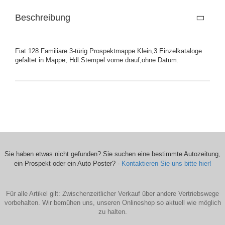
Beschreibung
Fiat 128 Familiare 3-türig Prospektmappe Klein,3 Einzelkataloge
gefaltet in Mappe, Hdl.Stempel vorne drauf,ohne Datum.
Sie haben etwas nicht gefunden? Sie suchen eine bestimmte Autozeitung,
ein Prospekt oder ein Auto Poster? -
Kontaktieren Sie uns bitte hier!
Für alle Artikel gilt: Zwischenzeitlicher Verkauf über andere Vertriebswege
vorbehalten. Wir bemühen uns, unseren Onlineshop so aktuell wie möglich
zu halten.