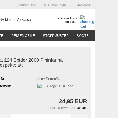
Deutschland
Kundenlogin
Merkzettel
Ihr Warenkorb
0,00 EUR
TE
REISEMOBILE
STOFFMUSTER
BOOTE
at 124 Spider 2000 Pininfarina
ospektblatt
.Nr.:
ohne Datum/Nr.
ferzeit:
3 - 4 Tage
24,95 EUR
inkl. 7% MwSt. zzgl.
Versand