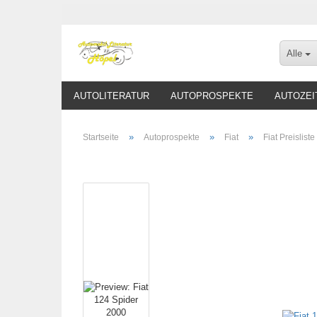
Alle
AUTOLITERATUR
AUTOPROSPEKTE
AUTOZEI
»
»
»
Startseite
Autoprospekte
Fiat
Fiat Preisliste