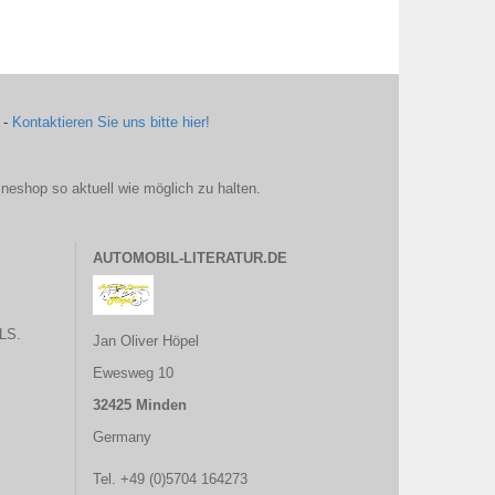
 -
Kontaktieren Sie uns bitte hier!
ineshop so aktuell wie möglich zu halten.
AUTOMOBIL-LITERATUR.DE
LS.
Jan Oliver Höpel
Ewesweg 10
32425 Minden
Germany
Tel. +49 (0)5704 164273