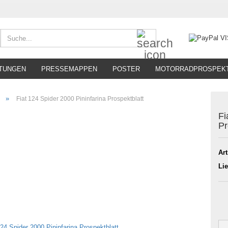
Suche...
TUNGEN
PRESSEMAPPEN
POSTER
MOTORRADPROSPEK
»
Fiat 124 Spider 2000 Pininfarina Prospektblatt
Fi
Pr
Art
Lie