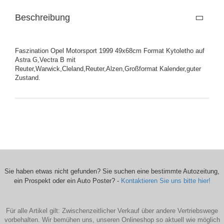
Beschreibung
Faszination Opel Motorsport 1999 49x68cm Format Kytoletho auf
Astra G,Vectra B mit
Reuter,Warwick,Cleland,Reuter,Alzen,Großformat Kalender,guter
Zustand.
Sie haben etwas nicht gefunden? Sie suchen eine bestimmte Autozeitung,
ein Prospekt oder ein Auto Poster? -
Kontaktieren Sie uns bitte hier!
Für alle Artikel gilt: Zwischenzeitlicher Verkauf über andere Vertriebswege
vorbehalten. Wir bemühen uns, unseren Onlineshop so aktuell wie möglich