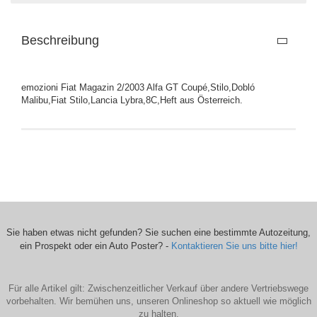
Beschreibung
emozioni Fiat Magazin 2/2003 Alfa GT Coupé,Stilo,Dobló
Malibu,Fiat Stilo,Lancia Lybra,8C,Heft aus Österreich.
Sie haben etwas nicht gefunden? Sie suchen eine bestimmte Autozeitung,
ein Prospekt oder ein Auto Poster? -
Kontaktieren Sie uns bitte hier!
Für alle Artikel gilt: Zwischenzeitlicher Verkauf über andere Vertriebswege
vorbehalten. Wir bemühen uns, unseren Onlineshop so aktuell wie möglich
zu halten.