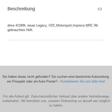
Beschreibung
drive 4/1999, neuer Legacy, VDC,Motorsport,Impreza WRC 99,
gebrauchtes Heft.
Sie haben etwas nicht gefunden? Sie suchen eine bestimmte Autozeitung,
ein Prospekt oder ein Auto Poster? -
Kontaktieren Sie uns bitte hier!
Für alle Artikel gilt: Zwischenzeitlicher Verkauf über andere Vertriebswege
vorbehalten. Wir bemühen uns, unseren Onlineshop so aktuell wie möglich
zu halten.