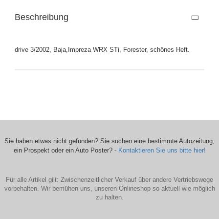
Beschreibung
drive 3/2002, Baja,Impreza WRX STi, Forester, schönes Heft.
Sie haben etwas nicht gefunden? Sie suchen eine bestimmte Autozeitung,
ein Prospekt oder ein Auto Poster? -
Kontaktieren Sie uns bitte hier!
Für alle Artikel gilt: Zwischenzeitlicher Verkauf über andere Vertriebswege
vorbehalten. Wir bemühen uns, unseren Onlineshop so aktuell wie möglich
zu halten.