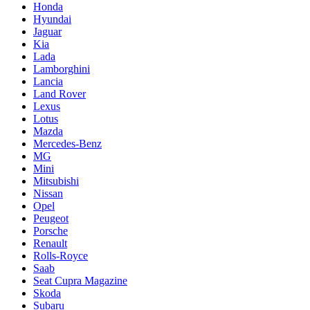
Honda
Hyundai
Jaguar
Kia
Lada
Lamborghini
Lancia
Land Rover
Lexus
Lotus
Mazda
Mercedes-Benz
MG
Mini
Mitsubishi
Nissan
Opel
Peugeot
Porsche
Renault
Rolls-Royce
Saab
Seat Cupra Magazine
Skoda
Subaru