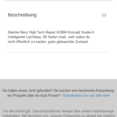
Beschreibung
Daimler Benz High Tech Report 4/1994 Konzept Studie A
Intelligenter Leichtbau, 66 Seiten stark, sehr selten da
nicht öffentlich zu kaufen, guter gebrauchter Zustand.
Sie haben etwas nicht gefunden? Sie suchen eine bestimmte Autozeitung,
ein Prospekt oder ein Auto Poster? -
Kontaktieren Sie uns bitte hier!
Für alle Artikel gilt: Zwischenzeitlicher Verkauf über andere Vertriebswege
vorbehalten. Wir bemühen uns, unseren Onlineshop so aktuell wie möglich