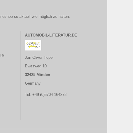
ineshop so aktuell wie möglich zu halten.
AUTOMOBIL-LITERATUR.DE
LS.
Jan Oliver Höpel
Ewesweg 10
32425 Minden
Germany
Tel. +49 (0)5704 164273