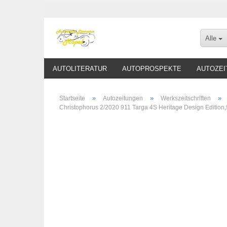
Alle
AUTOLITERATUR
AUTOPROSPEKTE
AUTOZEI
»
»
»
Startseite
Autozeitungen
Werkszeitschriften
Christophorus 2/2020 911 Targa 4S Heritage Design Edition