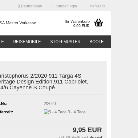
Deutschland
Kundenlogin
Merkzettel
Ihr Warenkorb
0,00 EUR
TE
REISEMOBILE
STOFFMUSTER
BOOTE
ristophorus 2/2020 911 Targa 4S
ritage Design Edition,911 Cabriolet,
4/6,Cayenne S Coupé
.Nr.:
2/2020
ferzeit:
3 - 4 Tage
9,95 EUR
inkl. 7% MwSt. zzgl.
Versand