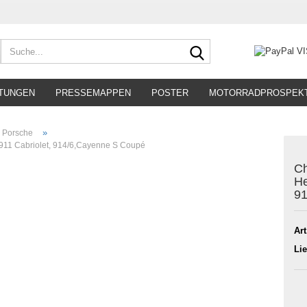
Suche...
TUNGEN
PRESSEMAPPEN
POSTER
MOTORRADPROSPEK
»
Porsche
,911 Cabriolet, 914/6,Cayenne S Coupé
Ch
He
91
Art
Lie