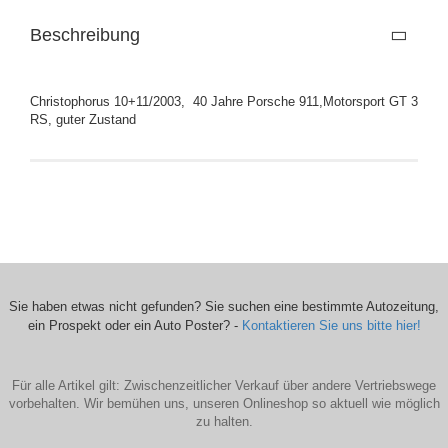
Beschreibung
Christophorus 10+11/2003, 40 Jahre Porsche 911,Motorsport GT 3
RS, guter Zustand
Sie haben etwas nicht gefunden? Sie suchen eine bestimmte Autozeitung,
ein Prospekt oder ein Auto Poster? -
Kontaktieren Sie uns bitte hier!
Für alle Artikel gilt: Zwischenzeitlicher Verkauf über andere Vertriebswege
vorbehalten. Wir bemühen uns, unseren Onlineshop so aktuell wie möglich
zu halten.