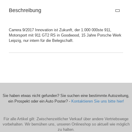
Beschreibung
Carrera 9/2017 Innovation ist Zukunft, der 1.000 000ste 911,
Motorsport mit 911 GT2 RS in Goodwood, 15 Jahre Porsche Werk
Leipzig, nur intern für die Belegschaft.
Sie haben etwas nicht gefunden? Sie suchen eine bestimmte Autozeitung,
ein Prospekt oder ein Auto Poster? -
Kontaktieren Sie uns bitte hier!
Für alle Artikel gilt: Zwischenzeitlicher Verkauf über andere Vertriebswege
vorbehalten. Wir bemühen uns, unseren Onlineshop so aktuell wie möglich
zu halten.