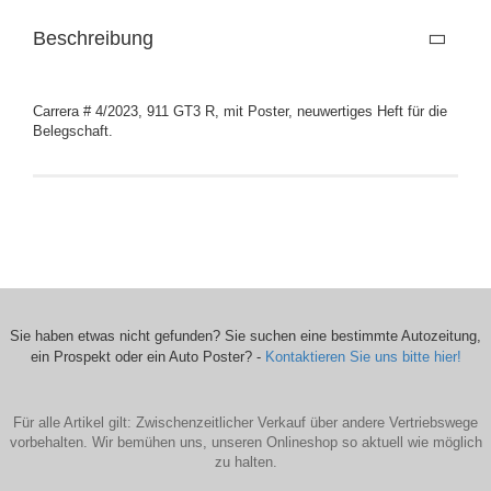
Beschreibung
Carrera # 4/2023, 911 GT3 R, mit Poster, neuwertiges Heft für die
Belegschaft.
Sie haben etwas nicht gefunden? Sie suchen eine bestimmte Autozeitung,
ein Prospekt oder ein Auto Poster? -
Kontaktieren Sie uns bitte hier!
Für alle Artikel gilt: Zwischenzeitlicher Verkauf über andere Vertriebswege
vorbehalten. Wir bemühen uns, unseren Onlineshop so aktuell wie möglich
zu halten.