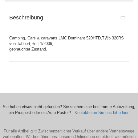
Beschreibung
Camping, Cars & caravans LMC Dominant 520HTD,T@b 320RS
von Tabbert,Heft 1/2006,
gebrauchter Zustand.
Sie haben etwas nicht gefunden? Sie suchen eine bestimmte Autozeitung,
ein Prospekt oder ein Auto Poster? -
Kontaktieren Sie uns bitte hier!
Für alle Artikel gilt: Zwischenzeitlicher Verkauf über andere Vertriebswege
vorbehalten. Wir bemühen uns, unseren Onlineshop so aktuell wie möglich