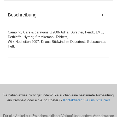
Beschreibung
Camping, Cars & caravans 8/2006 Adria, Bürstner, Fendt, LMC,
Dethleffs, Hymer, Sterckeman, Tabbert,
Wilk-Neuheiten 2007, Knaus Südwind im Dauertest. Gebrauchtes
Heft.
Sie haben etwas nicht gefunden? Sie suchen eine bestimmte Autozeitung,
ein Prospekt oder ein Auto Poster? -
Kontaktieren Sie uns bitte hier!
Für alle Artikel gilt: Zwischenzeitlicher Verkauf über andere Vertriebswege