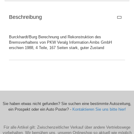
Beschreibung
Burckhardt/Burg Berechnung und Rekonstruktion des
Bremsverhaltens von PKW Veralg Information Ambs GmbH
erschien 1988, 4 Teile, 167 Seiten stark, guter Zustand
Sie haben etwas nicht gefunden? Sie suchen eine bestimmte Autozeitung,
ein Prospekt oder ein Auto Poster? -
Kontaktieren Sie uns bitte hier!
Für alle Artikel gilt: Zwischenzeitlicher Verkauf über andere Vertriebswege
vorbehalten. Wir bemühen uns, unseren Onlineshop so aktuell wie möglich