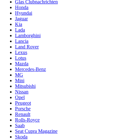
Glas Clubnachrichten
Honda
Hyundai
Jaguar
Kia
Lada
Lamborghini
Lancia
Land Rover
Lexus
Lotus
Mazda
Mercedes-Benz
MG
Mini
Mitsubishi
Nissan
Opel
Peugeot
Porsche
Renault
Rolls-Royce
Saab
Seat Cupra Magazine
Skoda