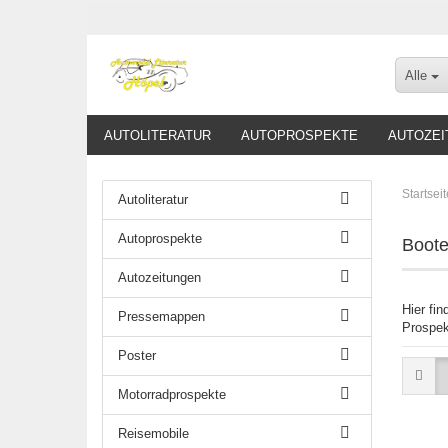
Alle
AUTOLITERATUR
AUTOPROSPEKTE
AUTOZEI
Startseit
Autoliteratur
Autoprospekte
Boote
Autozeitungen
Hier fi
Pressemappen
Prospek
Poster
Motorradprospekte
Reisemobile