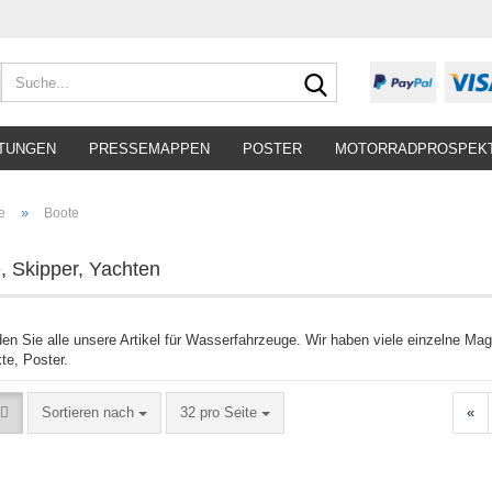
Suche...
TUNGEN
PRESSEMAPPEN
POSTER
MOTORRADPROSPEK
»
e
Boote
, Skipper, Yachten
nden Sie alle unsere Artikel für Wasserfahrzeuge. Wir haben viele einzelne M
te, Poster.
Sortieren nach
pro Seite
Sortieren nach
32 pro Seite
«