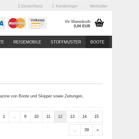
Deutschland
Kundenlogin
Merkzettel
Ihr Warenkorb
0,00 EUR
TE
REISEMOBILE
STOFFMUSTER
BOOTE
agazine von Boote und Skipper sowie Zeitungen,
1
...
9
10
11
12
13
14
15
...
39
»