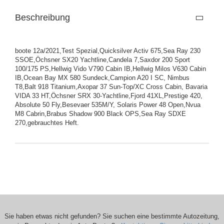
Beschreibung
boote 12a/2021,Test Spezial,Quicksilver Activ 675,Sea Ray 230
SSOE,Öchsner SX20 Yachtline,Candela 7,Saxdor 200 Sport
100/175 PS,Hellwig Vido V790 Cabin IB,Hellwig Milos V630 Cabin
IB,Ocean Bay MX 580 Sundeck,Campion A20 I SC, Nimbus
T8,Balt 918 Titanium,Axopar 37 Sun-Top/XC Cross Cabin, Bavaria
VIDA 33 HT,Öchsner SRX 30-Yachtline,Fjord 41XL,Prestige 420,
Absolute 50 Fly,Besevaer 535M/Y, Solaris Power 48 Open,Nvua
M8 Cabrin,Brabus Shadow 900 Black OPS,Sea Ray SDXE
270,gebrauchtes Heft.
Sie haben etwas nicht gefunden? Sie suchen eine bestimmte Autozeitung,