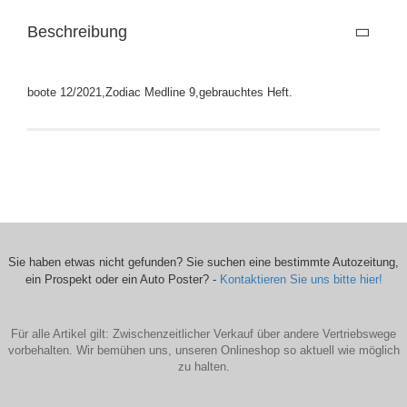
Beschreibung
boote 12/2021,Zodiac Medline 9,gebrauchtes Heft.
Sie haben etwas nicht gefunden? Sie suchen eine bestimmte Autozeitung,
ein Prospekt oder ein Auto Poster? -
Kontaktieren Sie uns bitte hier!
Für alle Artikel gilt: Zwischenzeitlicher Verkauf über andere Vertriebswege
vorbehalten. Wir bemühen uns, unseren Onlineshop so aktuell wie möglich
zu halten.