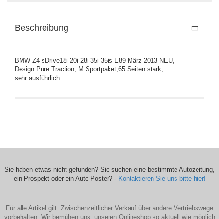
Beschreibung
BMW Z4 sDrive18i 20i 28i 35i 35is E89 März 2013 NEU,
Design Pure Traction, M Sportpaket,65 Seiten stark,
sehr ausführlich.
Sie haben etwas nicht gefunden? Sie suchen eine bestimmte Autozeitung,
ein Prospekt oder ein Auto Poster? -
Kontaktieren Sie uns bitte hier!
Für alle Artikel gilt: Zwischenzeitlicher Verkauf über andere Vertriebswege
vorbehalten. Wir bemühen uns, unseren Onlineshop so aktuell wie möglich