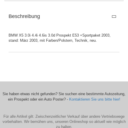
Beschreibung
BMW X5 3.0i 4.4i 4.6is 3.0d Prospekt E53 +Sportpaket 2003,
stand: März 2003, mit Farben/Polstern, Technik, neu.
Sie haben etwas nicht gefunden? Sie suchen eine bestimmte Autozeitung,
ein Prospekt oder ein Auto Poster? -
Kontaktieren Sie uns bitte hier!
Für alle Artikel gilt: Zwischenzeitlicher Verkauf über andere Vertriebswege
vorbehalten. Wir bemühen uns, unseren Onlineshop so aktuell wie möglich
zu halten.