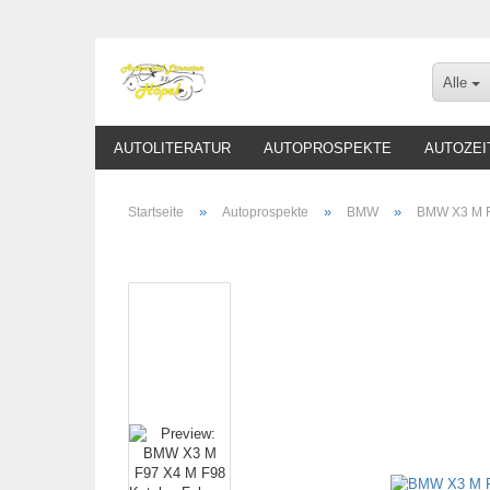
Alle
AUTOLITERATUR
AUTOPROSPEKTE
AUTOZEI
»
»
»
Startseite
Autoprospekte
BMW
BMW X3 M F9