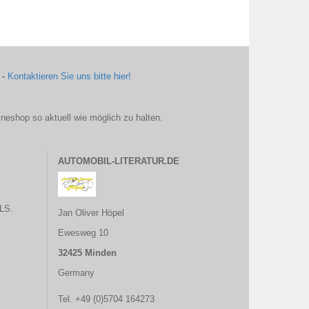
 -
Kontaktieren Sie uns bitte hier!
ineshop so aktuell wie möglich zu halten.
AUTOMOBIL-LITERATUR.DE
LS.
Jan Oliver Höpel
Ewesweg 10
32425 Minden
Germany
Tel. +49 (0)5704 164273