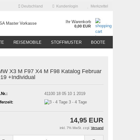
Deutschland
Kundenlogin
Merkzettel
Ihr Warenkorb
0,00 EUR
TE
REISEMOBILE
STOFFMUSTER
BOOTE
W X3 M F97 X4 M F98 Katalog Februar
19 +Individual
.Nr.:
41100 18 05 10 1 2019
ferzeit:
3 - 4 Tage
14,95 EUR
inkl. 7% MwSt. zzgl.
Versand