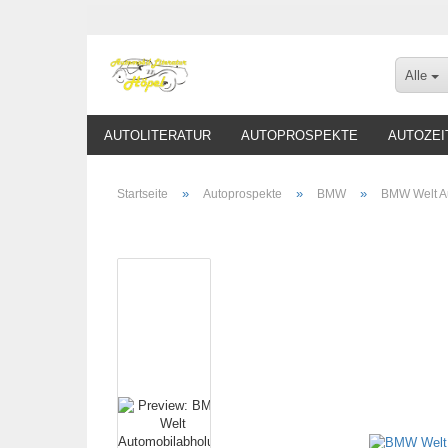
Alle
AUTOLITERATUR
AUTOPROSPEKTE
AUTOZEI
»
»
»
Startseite
Autoprospekte
BMW
BMW Welt A