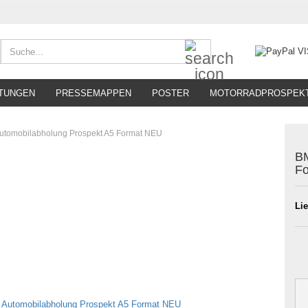
Suche...
TUNGEN
PRESSEMAPPEN
POSTER
MOTORRADPROSPEK
utomobilabholung Prospekt A5 Format NEU
BM
F
Lie