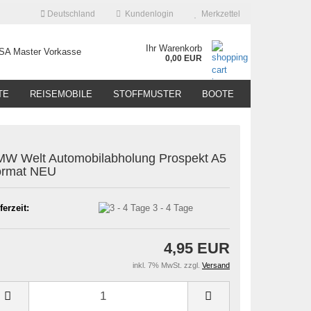
Deutschland
Kundenlogin
Merkzettel
Ihr Warenkorb
0,00 EUR
TE
REISEMOBILE
STOFFMUSTER
BOOTE
W Welt Automobilabholung Prospekt A5
ormat NEU
ferzeit:
3 - 4 Tage
4,95 EUR
inkl. 7% MwSt. zzgl.
Versand