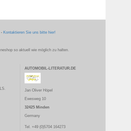
 -
Kontaktieren Sie uns bitte hier!
ineshop so aktuell wie möglich zu halten.
AUTOMOBIL-LITERATUR.DE
LS.
Jan Oliver Höpel
Ewesweg 10
32425 Minden
Germany
Tel. +49 (0)5704 164273