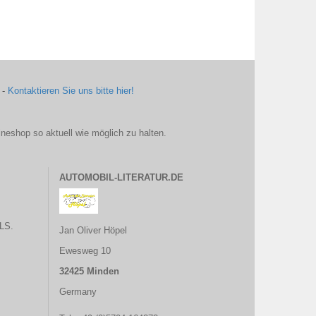
 -
Kontaktieren Sie uns bitte hier!
ineshop so aktuell wie möglich zu halten.
AUTOMOBIL-LITERATUR.DE
LS.
Jan Oliver Höpel
Ewesweg 10
32425 Minden
Germany