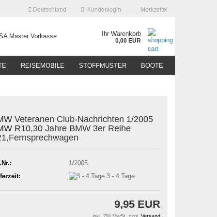
Deutschland
Kundenlogin
Merkzettel
Ihr Warenkorb
0,00 EUR
TE
REISEMOBILE
STOFFMUSTER
BOOTE
W Veteranen Club-Nachrichten 1/2005
MW R10,30 Jahre BMW 3er Reihe
21,Fernsprechwagen
.Nr.:
1/2005
ferzeit:
3 - 4 Tage
9,95 EUR
inkl. 7% MwSt. zzgl.
Versand