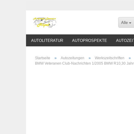
Alle
AUTOLITERATUR
AUTOPROSPEKTE
AUTOZEI
»
»
»
Startseite
Autozeitungen
Werkszeitschriften
BMW Veteranen Club-Nachrichten 1/2005 BMW R10,30 Jah