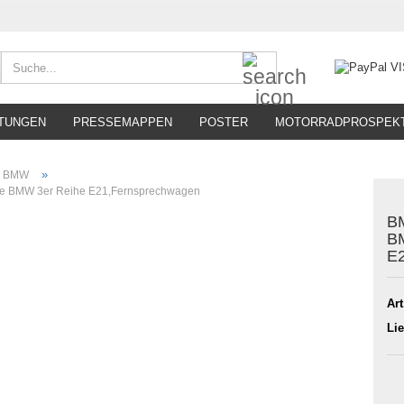
Suche...
TUNGEN
PRESSEMAPPEN
POSTER
MOTORRADPROSPEK
»
BMW
re BMW 3er Reihe E21,Fernsprechwagen
BM
B
E
Art
Lie