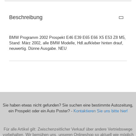
Beschreibung
BMW Programm 2002 Prospekt E46 E39 E65 E66 X5 E53 Z8 M5,
Stand: März 2002, alle BMW Modelle, Hdl.aufkleber hinten drauf,
neuwertig. Dünne Ausgabe. NEU
Sie haben etwas nicht gefunden? Sie suchen eine bestimmte Autozeitung,
ein Prospekt oder ein Auto Poster? -
Kontaktieren Sie uns bitte hier!
Für alle Artikel gilt: Zwischenzeitlicher Verkauf über andere Vertriebswege
vorbehalten. Wir bemühen uns, unseren Onlineshop so aktuell wie möglich