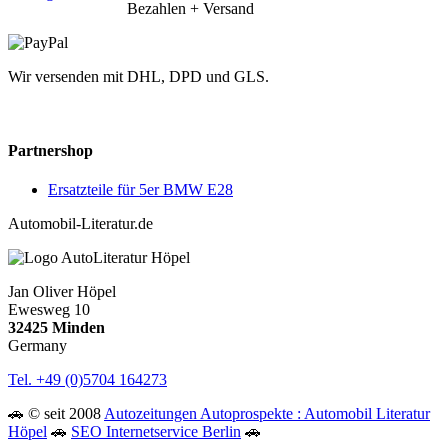
Bezahlen + Versand
Wir versenden mit DHL, DPD und GLS.
Partnershop
Ersatzteile für 5er BMW E28
Automobil-Literatur.de
Jan Oliver Höpel
Ewesweg 10
32425 Minden
Germany
Tel. +49 (0)5704 164273
🚗 © seit 2008
Autozeitungen Autoprospekte : Automobil Literatur
Höpel
🚗
SEO Internetservice Berlin
🚗