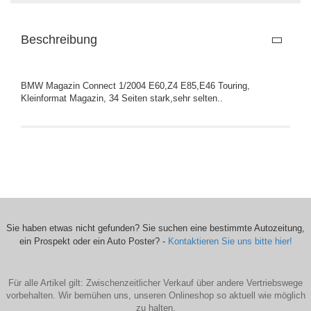
Beschreibung
BMW Magazin Connect 1/2004 E60,Z4 E85,E46 Touring,
Kleinformat Magazin, 34 Seiten stark,sehr selten..
Sie haben etwas nicht gefunden? Sie suchen eine bestimmte Autozeitung,
ein Prospekt oder ein Auto Poster? -
Kontaktieren Sie uns bitte hier!
Für alle Artikel gilt: Zwischenzeitlicher Verkauf über andere Vertriebswege
vorbehalten. Wir bemühen uns, unseren Onlineshop so aktuell wie möglich
zu halten.