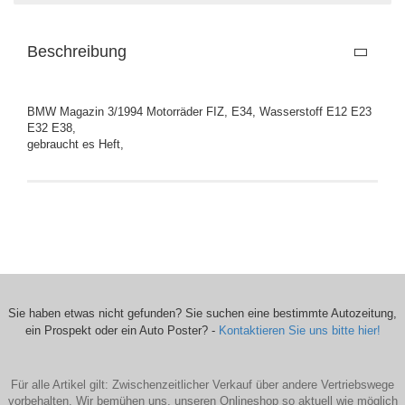
Beschreibung
BMW Magazin 3/1994 Motorräder FIZ, E34, Wasserstoff E12 E23
E32 E38,
gebraucht es Heft,
Sie haben etwas nicht gefunden? Sie suchen eine bestimmte Autozeitung,
ein Prospekt oder ein Auto Poster? -
Kontaktieren Sie uns bitte hier!
Für alle Artikel gilt: Zwischenzeitlicher Verkauf über andere Vertriebswege
vorbehalten. Wir bemühen uns, unseren Onlineshop so aktuell wie möglich