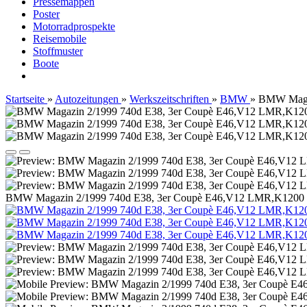
Pressemappen
Poster
Motorradprospekte
Reisemobile
Stoffmuster
Boote
Startseite
»
Autozeitungen
»
Werkszeitschriften
»
BMW
»
BMW Magaz
BMW Magazin 2/1999 740d E38, 3er Coupè E46,V12 LMR,K1200