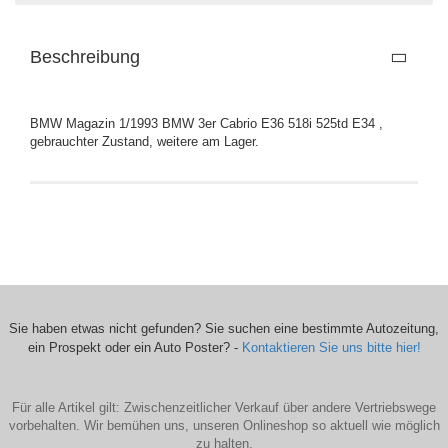
Beschreibung
BMW Magazin 1/1993 BMW 3er Cabrio E36 518i 525td E34 ,
gebrauchter Zustand, weitere am Lager.
Sie haben etwas nicht gefunden? Sie suchen eine bestimmte Autozeitung,
ein Prospekt oder ein Auto Poster? -
Kontaktieren Sie uns bitte hier!
Für alle Artikel gilt: Zwischenzeitlicher Verkauf über andere Vertriebswege
vorbehalten. Wir bemühen uns, unseren Onlineshop so aktuell wie möglich
zu halten.