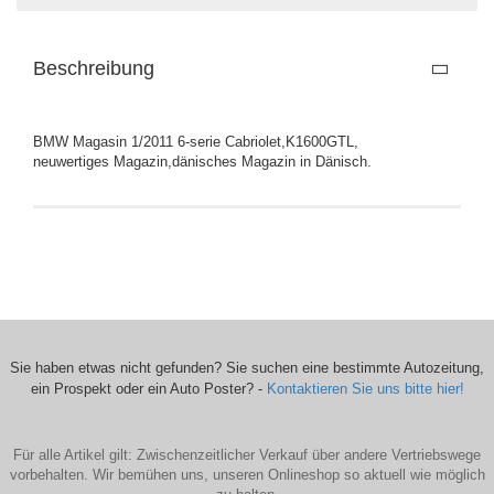
Beschreibung
BMW Magasin 1/2011 6-serie Cabriolet,K1600GTL,
neuwertiges Magazin,dänisches Magazin in Dänisch.
Sie haben etwas nicht gefunden? Sie suchen eine bestimmte Autozeitung,
ein Prospekt oder ein Auto Poster? -
Kontaktieren Sie uns bitte hier!
Für alle Artikel gilt: Zwischenzeitlicher Verkauf über andere Vertriebswege
vorbehalten. Wir bemühen uns, unseren Onlineshop so aktuell wie möglich