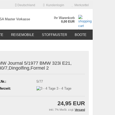
Deutschland
Kundenlogin
Merkzettel
Ihr Warenkorb
0,00 EUR
TE
REISEMOBILE
STOFFMUSTER
BOOTE
W Journal 5/1977 BMW 323i E21,
0/7,Dingolfing,Formel 2
.Nr.:
5/77
ferzeit:
3 - 4 Tage
24,95 EUR
inkl. 7% MwSt. zzgl.
Versand