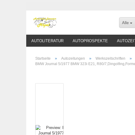
Alle
AUTOLITERATUR
AUTOPROSPEKTE
AUTOZEI
»
»
»
Startseite
Autozeitungen
Werkszeitschriften
BMW Journal 5/1977 BMW 323i E21, R80/7,Dingolfing,Forme