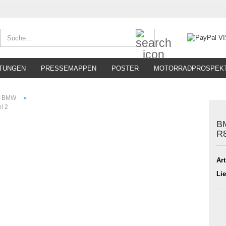
Suche...
TUNGEN
PRESSEMAPPEN
POSTER
MOTORRADPROSPEK
»
BMW
l 2
BM
R8
Art
Lie