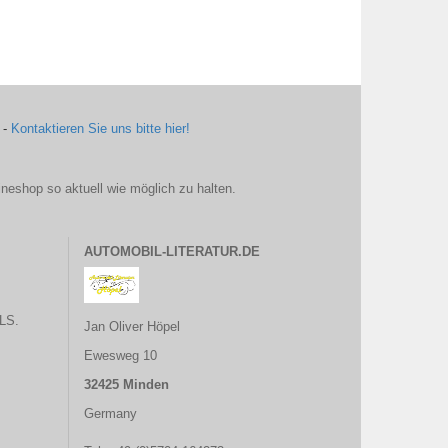
 -
Kontaktieren Sie uns bitte hier!
ineshop so aktuell wie möglich zu halten.
AUTOMOBIL-LITERATUR.DE
LS.
Jan Oliver Höpel
Ewesweg 10
32425 Minden
Germany