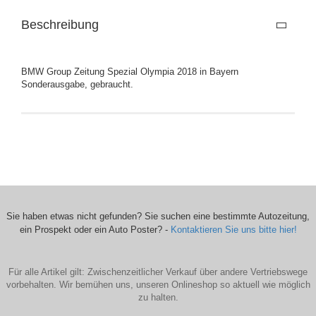
Beschreibung
BMW Group Zeitung Spezial Olympia 2018 in Bayern
Sonderausgabe, gebraucht.
Sie haben etwas nicht gefunden? Sie suchen eine bestimmte Autozeitung,
ein Prospekt oder ein Auto Poster? -
Kontaktieren Sie uns bitte hier!
Für alle Artikel gilt: Zwischenzeitlicher Verkauf über andere Vertriebswege
vorbehalten. Wir bemühen uns, unseren Onlineshop so aktuell wie möglich
zu halten.