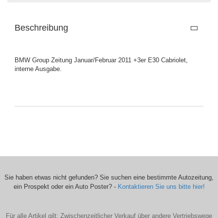
Beschreibung
BMW Group Zeitung Januar/Februar 2011 +3er E30 Cabriolet,
interne Ausgabe.
Sie haben etwas nicht gefunden? Sie suchen eine bestimmte Autozeitung,
ein Prospekt oder ein Auto Poster? -
Kontaktieren Sie uns bitte hier!
Für alle Artikel gilt: Zwischenzeitlicher Verkauf über andere Vertriebswege