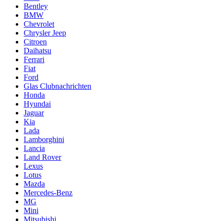
Bentley
BMW
Chevrolet
Chrysler Jeep
Citroen
Daihatsu
Ferrari
Fiat
Ford
Glas Clubnachrichten
Honda
Hyundai
Jaguar
Kia
Lada
Lamborghini
Lancia
Land Rover
Lexus
Lotus
Mazda
Mercedes-Benz
MG
Mini
Mitsubishi