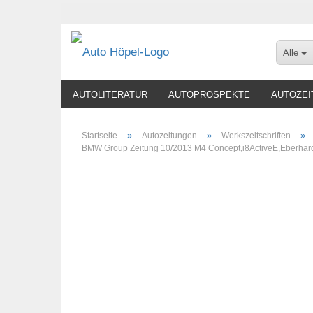
Alle
AUTOLITERATUR
AUTOPROSPEKTE
AUTOZEI
»
»
»
Startseite
Autozeitungen
Werkszeitschriften
BMW Group Zeitung 10/2013 M4 Concept,i8ActiveE,Eberhar