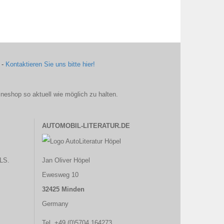
 -
Kontaktieren Sie uns bitte hier!
ineshop so aktuell wie möglich zu halten.
AUTOMOBIL-LITERATUR.DE
LS.
Jan Oliver Höpel
Ewesweg 10
32425 Minden
Germany
Tel. +49 (0)5704 164273