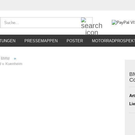
Suche...
TUNGEN
PRESSEMAPPEN
POSTER
MOTORRADPROSPEK
»
BMW
d v. Kuenheim
BM
Co
Art
Lie