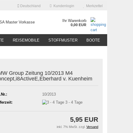
Deutschland
Kundenlogin
Merkzettel
Ihr Warenkorb
0,00 EUR
TE
REISEMOBILE
STOFFMUSTER
BOOTE
W Group Zeitung 10/2013 M4
ncept,i8ActiveE,Eberhard v. Kuenheim
.Nr.:
10/2013
ferzeit:
3 - 4 Tage
5,95 EUR
inkl. 7% MwSt. zzgl.
Versand