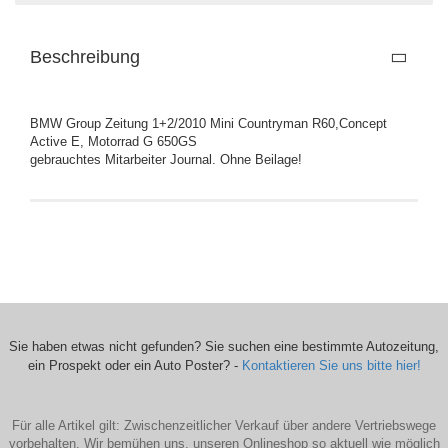
Beschreibung
BMW Group Zeitung 1+2/2010 Mini Countryman R60,Concept
Active E, Motorrad G 650GS
gebrauchtes Mitarbeiter Journal. Ohne Beilage!
Sie haben etwas nicht gefunden? Sie suchen eine bestimmte Autozeitung,
ein Prospekt oder ein Auto Poster? -
Kontaktieren Sie uns bitte hier!
Für alle Artikel gilt: Zwischenzeitlicher Verkauf über andere Vertriebswege
vorbehalten. Wir bemühen uns, unseren Onlineshop so aktuell wie möglich