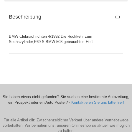
Beschreibung
BMW Clubnachrichten 4/1992 Die Rückkehr zum
Sechszylinder,R69 S,BMW 503,gebrauchtes Heft.
Sie haben etwas nicht gefunden? Sie suchen eine bestimmte Autozeitung,
ein Prospekt oder ein Auto Poster? -
Kontaktieren Sie uns bitte hier!
Für alle Artikel gilt: Zwischenzeitlicher Verkauf über andere Vertriebswege
vorbehalten. Wir bemühen uns, unseren Onlineshop so aktuell wie möglich
zu halten.