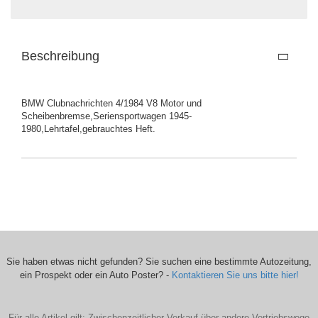
Beschreibung
BMW Clubnachrichten 4/1984 V8 Motor und
Scheibenbremse,Seriensportwagen 1945-
1980,Lehrtafel,gebrauchtes Heft.
Sie haben etwas nicht gefunden? Sie suchen eine bestimmte Autozeitung,
ein Prospekt oder ein Auto Poster? -
Kontaktieren Sie uns bitte hier!
Für alle Artikel gilt: Zwischenzeitlicher Verkauf über andere Vertriebswege